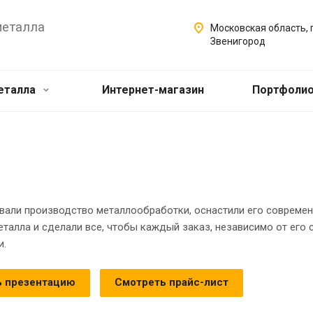
металла
Московская область, г
Звенигород
еталла
Интернет-магазин
Портфоли
вали производство металлообработки, оснастили его соврем
талла и сделали все, чтобы каждый заказ, независимо от его
и.
ь презентацию
Смотреть прайс-лист