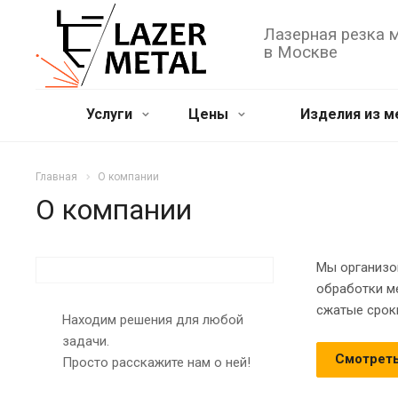
Лазерная резка 
в Москве
Услуги
Цены
Изделия из м
Главная
О компании
О компании
Мы организо
обработки ме
сжатые срок
Находим решения для любой
задачи.
Смотрет
Просто расскажите нам о ней!