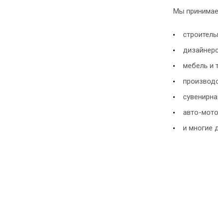
Мы принимае
строитель
дизайнерс
мебель и 
производс
сувенирна
авто-мото
и многие 