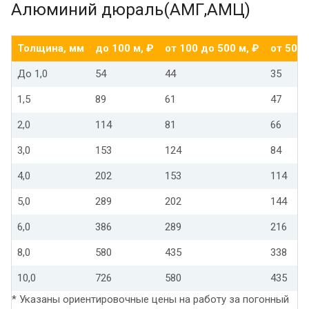
Алюминий дюраль(АМГ,АМЦ)
Толщина, мм
до 100 м, ₽
от 100 до 500 м, ₽
от 500 
До 1,0
54
44
35
1,5
89
61
47
2,0
114
81
66
3,0
153
124
84
4,0
202
153
114
5,0
289
202
144
6,0
386
289
216
8,0
580
435
338
10,0
726
580
435
* Указаны ориентировочные цены на работу за погонный