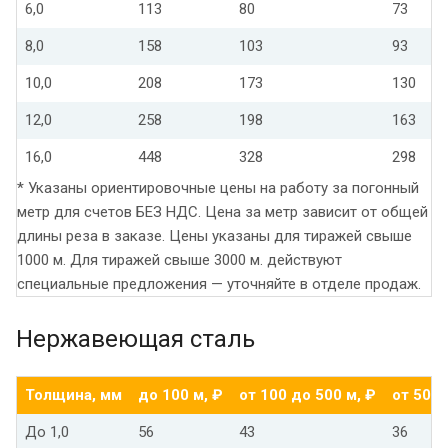
6,0
113
80
73
8,0
158
103
93
10,0
208
173
130
12,0
258
198
163
16,0
448
328
298
* Указаны ориентировочные цены на работу за погонный
метр для счетов БЕЗ НДС. Цена за метр зависит от общей
длины реза в заказе. Цены указаны для тиражей свыше
1000 м. Для тиражей свыше 3000 м. действуют
специальные предложения — уточняйте в отделе продаж.
Нержавеющая сталь
Толщина, мм
до 100 м, ₽
от 100 до 500 м, ₽
от 500 
До 1,0
56
43
36