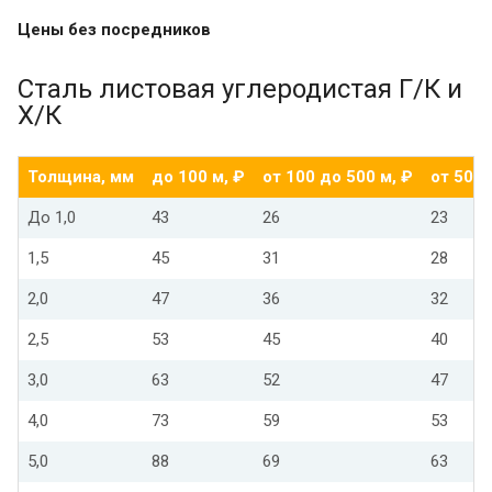
Цены без посредников
Сталь листовая углеродистая Г/К и
Х/К
Толщина, мм
до 100 м, ₽
от 100 до 500 м, ₽
от 500 
До 1,0
43
26
23
1,5
45
31
28
2,0
47
36
32
2,5
53
45
40
3,0
63
52
47
4,0
73
59
53
5,0
88
69
63