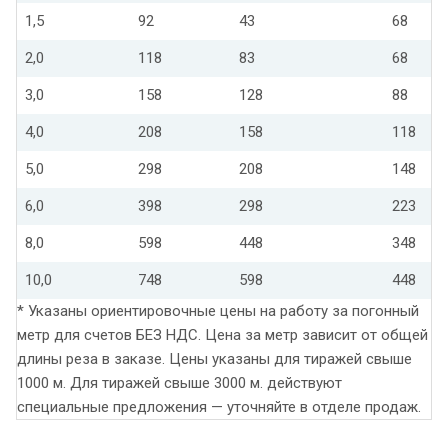
1,5
92
43
68
2,0
118
83
68
3,0
158
128
88
4,0
208
158
118
5,0
298
208
148
6,0
398
298
223
8,0
598
448
348
10,0
748
598
448
* Указаны ориентировочные цены на работу за погонный
метр для счетов БЕЗ НДС. Цена за метр зависит от общей
длины реза в заказе. Цены указаны для тиражей свыше
1000 м. Для тиражей свыше 3000 м. действуют
специальные предложения — уточняйте в отделе продаж.