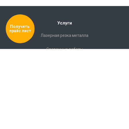
Услуги
Получить 
прайс лист
Лазерная резка металла
Сварочные работы
Полировка
Гибка металла
Порошковая покраска
Документация
Сверление металла