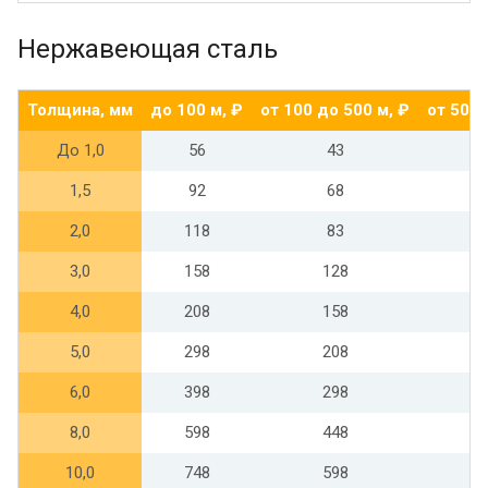
Нержавеющая сталь
Толщина, мм
до 100 м, ₽
от 100 до 500 м, ₽
от 500 
До 1,0
56
43
1,5
92
68
2,0
118
83
3,0
158
128
4,0
208
158
5,0
298
208
6,0
398
298
8,0
598
448
10,0
748
598