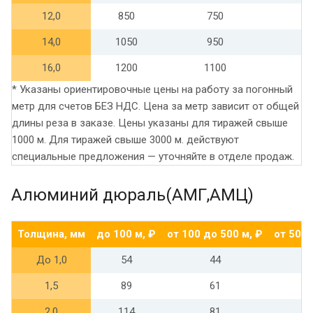
12,0
850
750
14,0
1050
950
16,0
1200
1100
* Указаны ориентировочные цены на работу за погонный
метр для счетов БЕЗ НДС. Цена за метр зависит от общей
длины реза в заказе. Цены указаны для тиражей свыше
1000 м. Для тиражей свыше 3000 м. действуют
специальные предложения — уточняйте в отделе продаж.
Алюминий дюраль(АМГ,АМЦ)
Толщина, мм
до 100 м, ₽
от 100 до 500 м, ₽
от 500 
До 1,0
54
44
1,5
89
61
2,0
114
81