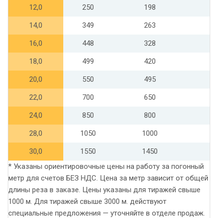
12,0
250
198
14,0
349
263
16,0
448
328
18,0
499
420
20,0
550
495
22,0
700
650
24,0
850
800
28,0
1050
1000
30,0
1550
1450
* Указаны ориентировочные цены на работу за погонный
метр для счетов БЕЗ НДС. Цена за метр зависит от общей
длины реза в заказе. Цены указаны для тиражей свыше
1000 м. Для тиражей свыше 3000 м. действуют
специальные предложения — уточняйте в отделе продаж.