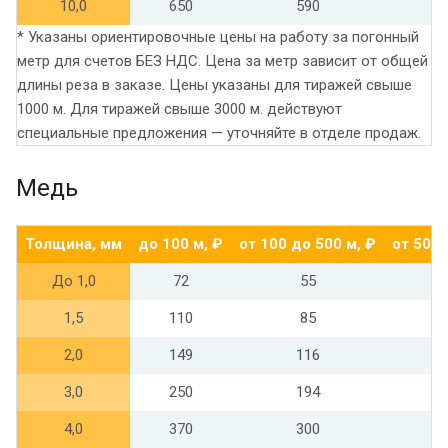
10,0
650
590
* Указаны ориентировочные цены на работу за погонный
метр для счетов БЕЗ НДС. Цена за метр зависит от общей
длины реза в заказе. Цены указаны для тиражей свыше
1000 м. Для тиражей свыше 3000 м. действуют
специальные предложения — уточняйте в отделе продаж.
Медь
Толщина, мм
до 100 м, ₽
от 100 до 500 м, ₽
от 500 
До 1,0
72
55
1,5
110
85
2,0
149
116
3,0
250
194
4,0
370
300