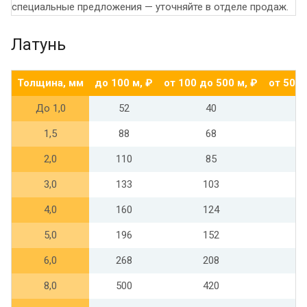
специальные предложения — уточняйте в отделе продаж.
Латунь
Толщина, мм
до 100 м, ₽
от 100 до 500 м, ₽
от 500 
До 1,0
52
40
1,5
88
68
2,0
110
85
3,0
133
103
4,0
160
124
5,0
196
152
6,0
268
208
8,0
500
420