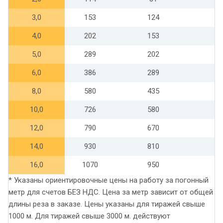
3,0
153
124
4,0
202
153
5,0
289
202
6,0
386
289
8,0
580
435
10,0
726
580
12,0
790
670
14,0
930
810
16,0
1070
950
* Указаны ориентировочные цены на работу за погонный
метр для счетов БЕЗ НДС. Цена за метр зависит от общей
длины реза в заказе. Цены указаны для тиражей свыше
1000 м. Для тиражей свыше 3000 м. действуют