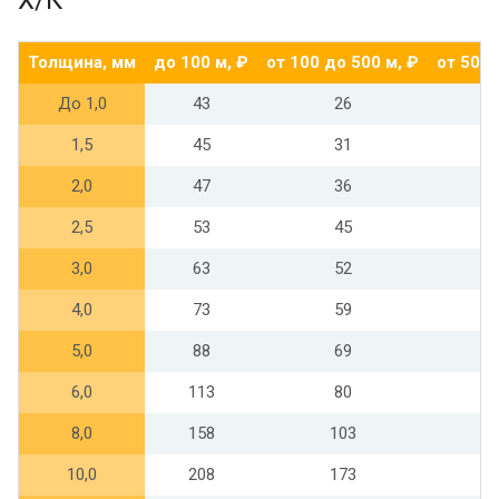
Х/К
Толщина, мм
до 100 м, ₽
от 100 до 500 м, ₽
от 500 
До 1,0
43
26
1,5
45
31
2,0
47
36
2,5
53
45
3,0
63
52
4,0
73
59
5,0
88
69
6,0
113
80
8,0
158
103
10,0
208
173