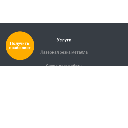
Услуги
Получить 
прайс лист
Лазерная резка металла
Сварочные работы
Полировка
Гибка металла
Порошковая покраска
Документация