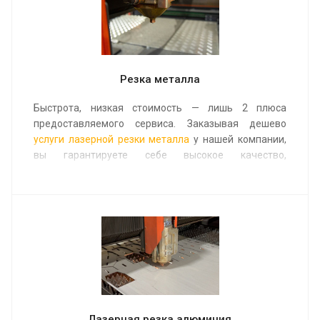
Полировка от 2000 руб. м/кв.
Резка металла
Быстрота, низкая стоимость — лишь 2 плюса
предоставляемого сервиса. Заказывая дешево
услуги лазерной резки металла
у нашей компании,
вы гарантируете себе высокое качество,
достигаемое благодаря использованию
оборудования известных брендов. Это, пожалуй,
главный критерий при выборе исполнителя.
Цена от 20 руб. м/пог.
Минимальная сумма заказа 30 000 руб.
Лазерная резка алюминия