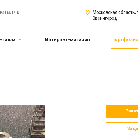
металла
Московская область, г
Звенигород
еталла
Интернет-магазин
Портфоли
Зака
Зада