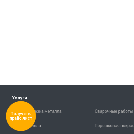
Услуги
Лазерная резка металла
Сварочные работы
Получить 
прайс лист
Гибка металла
Порошковая покра