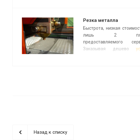
лазерной резки и гибк
изготовления полноце
изделий и их покраски.
Резка металла
Быстрота, низкая стоимос
Покраска от 200 руб. м/кв
лишь 2 плю
предоставляемого серв
Заказывая дешево
у
лазерной резки металл
нашей компании,
гарантируете себе выс
качество, достигае
благодаря использов
оборудования извес
брендов. Это, пожа
главный критерий при вы
исполнителя.
Цена от 20 руб. м/пог.
Минимальная сумма за
Назад к списку
30 000 руб.