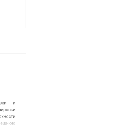
вки и
ровки
хности
ешнюю
розии,