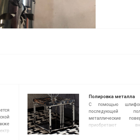
Полировка металла
С помощью шлифо
ется
последующей поли
кой
металлические повер
акже
приобретают вн
ектр
привлекательность,
ом от
устойчивость к кор