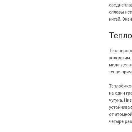
среднеплав
сплавы исп
нитей. Зна
Тепло
Теплопрово
холодным. 
меди делаю
тепло прим
Теплоёмкос
на один гр
чугуна. Ни
устойчивос
от атомной
четыре раз