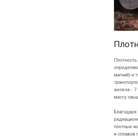
Плотн
Плотность 
определяют
магний) и 
транспорте
железа - 7
массу свыш
Благодаря
радиационн
плотные ма
и сплавов 