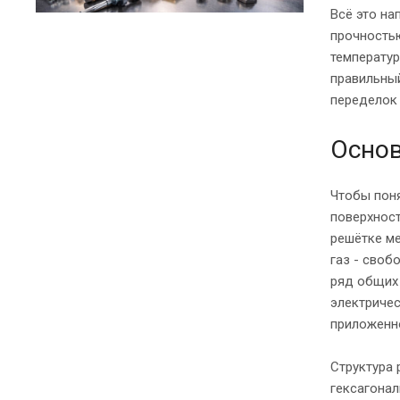
Всё это на
прочность
температур
правильный
переделок 
Основ
Чтобы пон
поверхност
решётке ме
газ - сво
ряд общих 
электричес
приложенн
Структура 
гексагонал