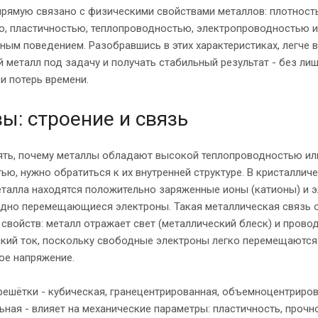
прямую связано с физическими свойствами металлов: плотност
ю, пластичностью, теплопроводностью, электропроводностью и
ным поведением. Разобравшись в этих характеристиках, легче 
 металл под задачу и получать стабильный результат - без ли
и потерь времени.
ы: строение и связь
ять, почему металлы обладают высокой теплопроводностью ил
ью, нужно обратиться к их внутренней структуре. В кристаллич
талла находятся положительно заряженные ионы (катионы) и 
бодно перемещающиеся электроны. Такая металлическая связь 
свойств: металл отражает свет (металлический блеск) и прово
кий ток, поскольку свободные электроны легко перемещаются 
ое напряжение.
решётки - кубическая, гранецентрированная, объемноцентриров
ьная - влияет на механические параметры: пластичность, прочн