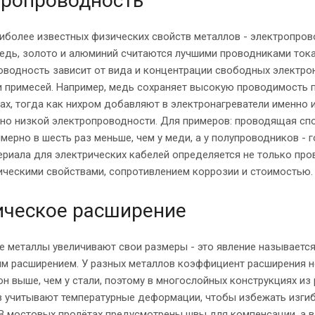
тропроводность
иболее известных физических свойств металлов - электропров
едь, золото и алюминий считаются лучшими проводниками тока
водность зависит от вида и концентрации свободных электро
 примесей. Например, медь сохраняет высокую проводимость п
ах, тогда как нихром добавляют в электронагреватели именно и
ьно низкой электропроводности. Для примеров: проводящая сп
мерно в шесть раз меньше, чем у меди, а у полупроводников - 
риала для электрических кабелей определяется не только пр
ическими свойствами, сопротивлением коррозии и стоимостью.
ческое расширение
е металлы увеличивают свои размеры - это явление называетс
м расширением. У разных металлов коэффициент расширения н
н выше, чем у стали, поэтому в многослойных конструкциях из
в учитывают температурные деформации, чтобы избежать изгиб
В мостовых пролётах предусмотрены швы для компенсации, а в