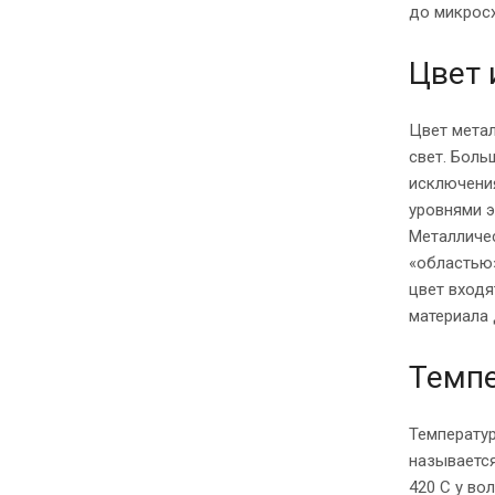
до микрос
Цвет 
Цвет метал
свет. Боль
исключения
уровнями 
Металличес
«областью»
цвет входя
материала 
Темпе
Температур
называется
420 C у во