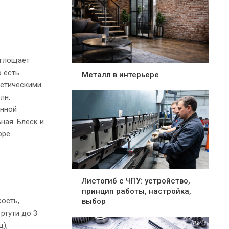
оглощает
 есть
Металл в интерьере
гетическими
лн.
онной
ная. Блеск и
оре
Листогиб с ЧПУ: устройство,
принцип работы, настройка,
кость,
выбор
ртути до 3
ц),