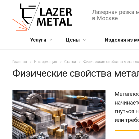
Лазерная резка 
в Москве
Услуги
Цены
Изделия из м
Главная
Информация
Статьи
Физические свойства металл
Физические свойства мета
Металлоо
начинает
гнуться 
или треб