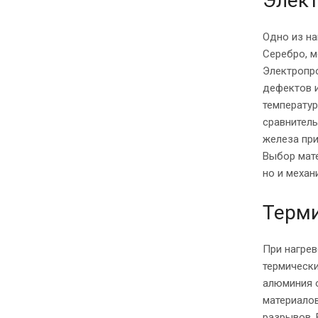
Элек
Одно из на
Серебро, м
Электропро
дефектов и
температур
сравнител
железа при
Выбор мате
но и механ
Терми
При нагрев
термически
алюминия о
материало
разрывов. 