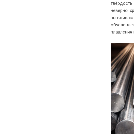
твёрдость.
неверно: х
вытягивают
обусловлен
плавления 