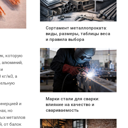
Сортамент металлопроката:
виды, размеры, таблицы веса
и правила выбора
ик, которую
, алюминий,
 и
 кг/м3, а
дельную
Марки стали для сварки:
инерцией и
влияние на качество и
свариваемость
ах, но
тых металлов
, от балок