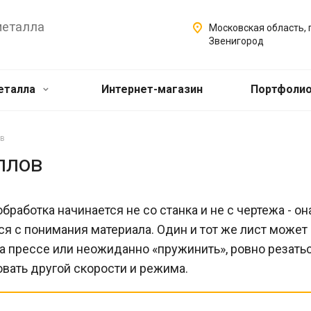
металла
Московская область, г
Звенигород
еталла
Интернет-магазин
Портфоли
ов
ллов
бработка начинается не со станка и не с чертежа - он
ся с понимания материала. Один и тот же лист может
на прессе или неожиданно «пружинить», ровно резать
овать другой скорости и режима.