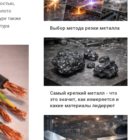
ностью,
олото
уре также
тура
Выбор метода резки металла
Самый крепкий металл - что
это значит, как измеряется и
какие материалы лидируют