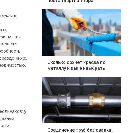
нестандартная тара
одность.
.
нов,
ри низких
з-за его
особность
гораздо ниже.
Сколько сохнет краска по
оводимостью,
металлу и как ее выбрать
я
еодинаков: у
 разных
ов и
Соединение труб без сварки: