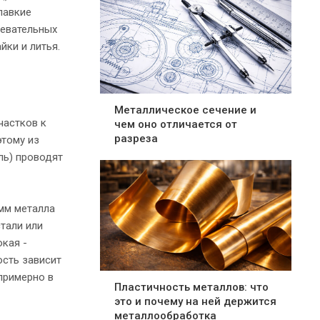
лавкие
ревательных
йки и литья.
Металлическое сечение и
частков к
чем оно отличается от
разреза
этому из
ль) проводят
амм металла
стали или
окая -
ость зависит
примерно в
Пластичность металлов: что
это и почему на ней держится
металлообработка