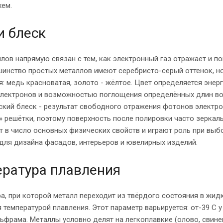
хем.
и блеск
лов напрямую связан с тем, как электронный газ отражает и п
шинство простых металлов имеют серебристо-серый оттенок, но
: медь красноватая, золото - жёлтое. Цвет определяется энер
электронов и возможностью поглощения определённых длин во
кий блеск - результат свободного отражения фотонов электр
 решётки, поэтому поверхность после полировки часто зеркаль
т в число основных физических свойств и играют роль при выб
для дизайна фасадов, интерьеров и ювелирных изделий.
ратура плавления
а, при которой металл переходит из твёрдого состояния в жид
 температурой плавления. Этот параметр варьируется: от-39 C у 
льфрама. Металлы условно делят на легкоплавкие (олово, свине