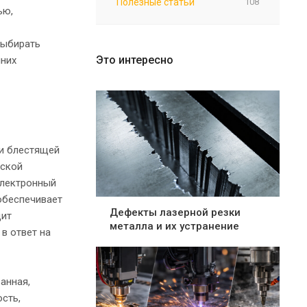
Полезные статьи
108
ью,
выбирать
Это интересно
шних
и блестящей
еской
электронный
обеспечивает
Дефекты лазерной резки
дит
металла и их устранение
в ответ на
анная,
ость,