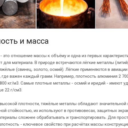
ость и масса
- это отношение массы к объёму и одна из первых характерист
 для материала. В природе встречаются лёгкие металлы (литий
тяжёлые (свинец, золото, осмий). Лёгкие применяются в авиации
, где важен каждый грамм. Например, плотность алюминия 2 700
 800 кг/м3. Самые плотные металлы - осмий и иридий - имеют у
е 22 г/см3.
 высокой плотности, тяжёлые металлы обладают значительной 
ой стойкостью, их используют в противовесах, защитных экран
териалы сложнее обрабатывать и транспортировать. Для прос
плотность - ключевое свойство при расчётах массы конструкций