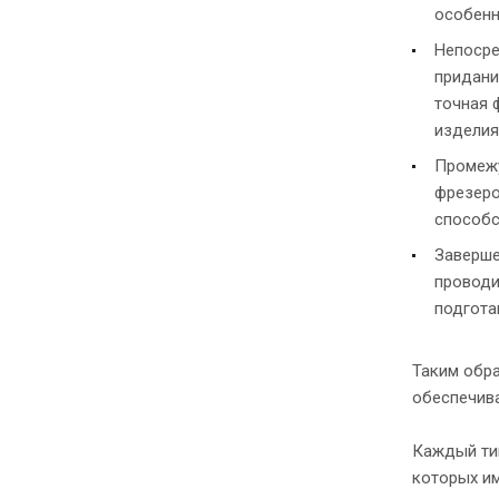
особенн
Непосре
придани
точная 
изделия
Промежу
фрезеро
способс
Заверше
проводи
подгота
Таким обра
обеспечив
Каждый ти
которых им