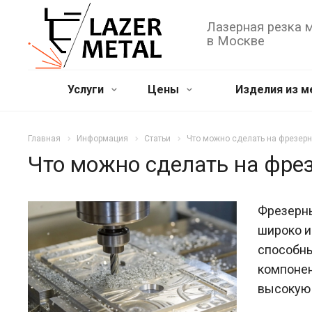
Лазерная резка 
в Москве
Услуги
Цены
Изделия из м
Главная
Информация
Статьи
Что можно сделать на фрезерн
Что можно сделать на фре
Фрезерны
широко и
способны
компонен
высокую 