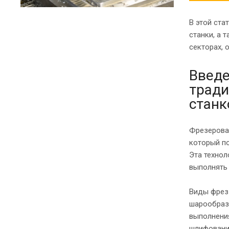
В этой ст
станки, а 
секторах, 
Введе
тради
станк
Фрезерова
который п
Эта технол
выполнять 
Виды фрез 
шарообраз
выполнения
шлифовани