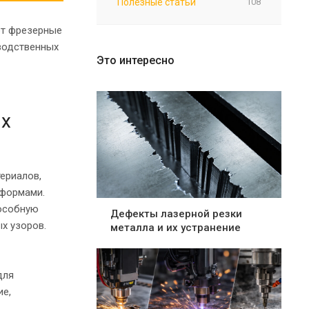
Полезные статьи
108
ют фрезерные
зводственных
Это интересно
ых
ериалов,
 формами.
пособную
Дефекты лазерной резки
х узоров.
металла и их устранение
для
ие,