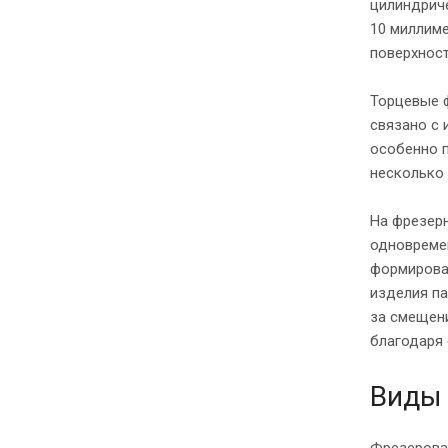
цилиндриче
10 миллим
поверхност
Торцевые ф
связано с 
особенно п
несколько
На фрезер
одновреме
формирова
изделия п
за смещен
благодаря 
Виды
Фрезерован