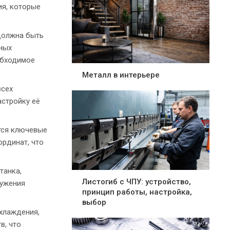
ия, которые
должна быть
ных
обходимое
Металл в интерьере
всех
астройку её
тся ключевые
ординат, что
танка,
Листогиб с ЧПУ: устройство,
ружения
принцип работы, настройка,
выбор
хлаждения,
в, что