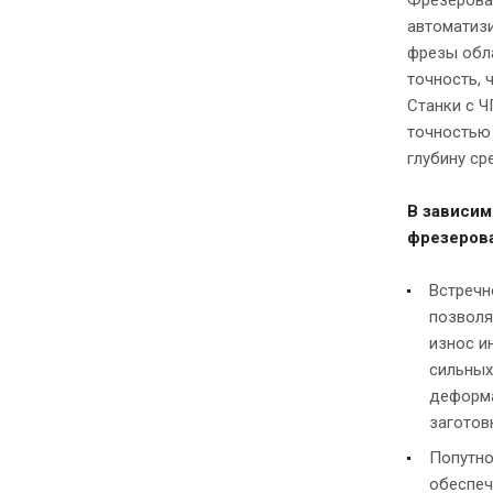
автоматизи
фрезы обл
точность, 
Станки с Ч
точностью
глубину ср
В зависим
фрезерова
Встречн
позволя
износ и
сильных
деформа
заготов
Попутно
обеспеч