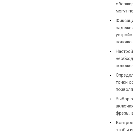
обезжир
могут п
Фиксаци
надёжно
устройс
положен
Настрой
необход
положен
Определ
точки о
позволя
Выбор р
включая
фрезы, 
Контрол
чтобы и