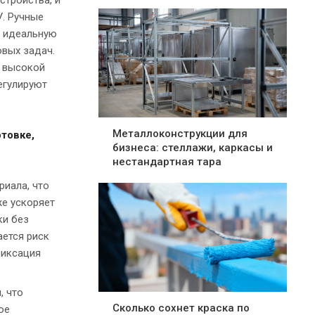
У. Ручные
ь идеальную
овых задач.
с высокой
егулируют
Металлоконструкции для
товке,
бизнеса: стеллажи, каркасы и
нестандартная тара
риала, что
же ускоряет
ки без
ается риск
фиксация
, что
Сколько сохнет краска по
ое