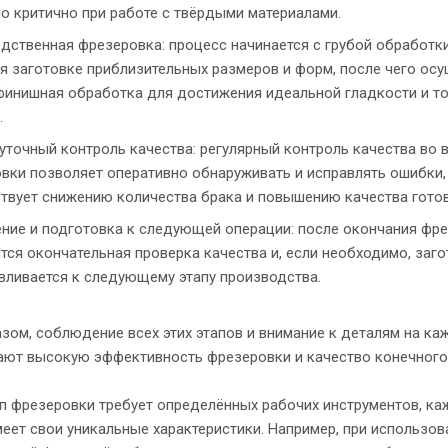
о критично при работе с твёрдыми материалами.
дственная фрезеровка: процесс начинается с грубой обработк
я заготовке приблизительных размеров и форм, после чего ос
финишная обработка для достижения идеальной гладкости и т
.
точный контроль качества: регулярный контроль качества во 
вки позволяет оперативно обнаруживать и исправлять ошибки,
твует снижению количества брака и повышению качества гото
ние и подготовка к следующей операции: после окончания фр
тся окончательная проверка качества и, если необходимо, заг
вливается к следующему этапу производства.
зом, соблюдение всех этих этапов и внимание к деталям на ка
ают высокую эффективность фрезеровки и качество конечного
п фрезеровки требует определённых рабочих инструментов, ка
еет свои уникальные характеристики. Например, при использов