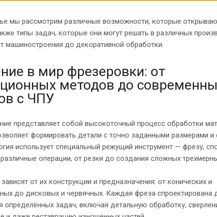
атье мы рассмотрим различные возможности, которые открыва
также типы задач, которые они могут решать в различных прои
от машиностроения до декоративной обработки.
ние в мир фрезеровки: от
ционных методов до современн
ов с ЧПУ
ние представляет собой высокоточный процесс обработки мат
озволяет формировать детали с точно заданными размерами и
огия использует специальный режущий инструмент — фрезу, с
различные операции, от резки до создания сложных трехмерны
зависят от их конструкции и предназначения: от конических и
ных до дисковых и червячных. Каждая фреза спроектирована 
 определённых задач, включая детальную обработку, сверлен
е и даже реставрацию изношенных частей.