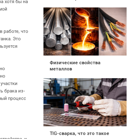
а хотя бы на
мой
 работе, что
анка. Это
льзуется
Физические свойства
жно
металлов
вно
 участки
ь брака из-
ный процесс
TIG-сварка, что это такое
стройства, и