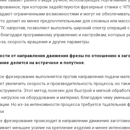
рованное, при котором задействуются фрезерные станки с ЧП
адают ограниченными возможностями и могут не обеспечиват
что делает их менее предпочтительными для сложных или масс
ПУ, напротив, позволяют выполнять широкий спектр операций 
 благодаря программному управлению и настройкам, которые р
еза, скорость вращения и другие параметры.
ости от направления движения фрезы по отношению к заго
ние делится на встречное и попутное.
ое фрезерование выполняется против направления подачи мате
ет увеличить скорость и производительность процесса, но так
нструмента. Этот метод полезен для быстрой и мягкой обработ
 нагрузок на оборудование и материал, благодаря чему уменьш
ции. Но из-за интенсивности процесса требуется тщательная 
ки.
е фрезерование происходит в направлении движения заготовки
ивает меньшее усилие на крепление изделия и менее интенсивн