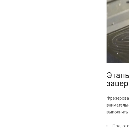
Этапы
заве
Фрезерова
внимательн
выполнить 
Подгото