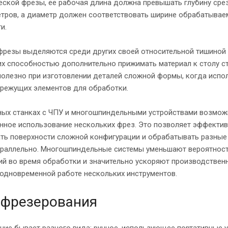
ской фрезы, её рабочая длина должна превышать глубину срез
етров, а диаметр должен соответствовать ширине обрабатывае
и.
резы выделяются среди других своей относительной тишиной в
их способностью дополнительно прижимать материал к столу ст
олезно при изготовлении деталей сложной формы, когда испо
 режущих элементов для обработки.
ных станках с ЧПУ и многошпиндельными устройствами возмо
нное использование нескольких фрез. Это позволяет эффекти
ть поверхности сложной конфигурации и обрабатывать разные
араллельно. Многошпиндельные системы уменьшают вероятност
ий во время обработки и значительно ускоряют производствен
одновременной работе нескольких инструментов.
 фрезерования
ие бывает разного вида: ручное, использующее портативные у