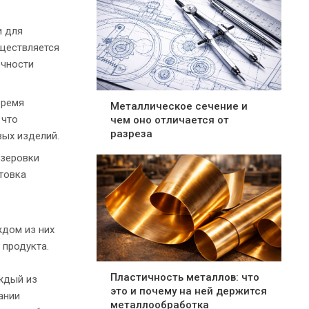
и для
уществляется
очности
время
Металлическое сечение и
 что
чем оно отличается от
разреза
вых изделий.
езеровки
отовка
ждом из них
 продукта.
Пластичность металлов: что
ждый из
это и почему на ней держится
ании
металлообработка