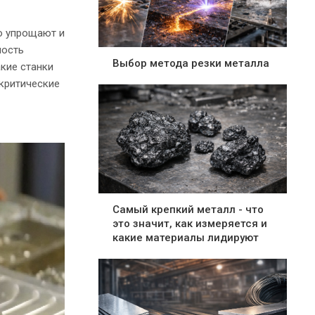
о упрощают и
ность
Выбор метода резки металла
кие станки
 критические
Самый крепкий металл - что
это значит, как измеряется и
какие материалы лидируют