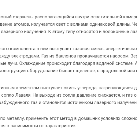
новый стержень, располагающийся внутри осветительной камер
дение атомов, излучается свет с волнами одинаковой длины. Ч
лазерного излучения. К этому типу относятся и волоконные лаз
ного компонента в нем выступает газовая смесь, энергетическ
жду электродами. Газ из баллонов прокачивается насосом. Зе
ые лучи. Охлаждение происходит благодаря водяной системе.
о конструкции оборудование бывает щелевое, с продольной или
тивным элементом выступает окись углерода, нагревающаяся 
 сопло Лаваля. На выходе из сопла давление снижается, и газ 
озбужденного газ и становится источником лазерного излучени
 по металлу, применить этот метод в домашних условиях сложно
ся в зависимости от характеристик.