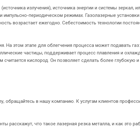
(источника излучения), источника энергии и системы зеркал, и
ли импульсно-периодическом режимах. Газолазерные установки
ность возрастает ежегодно. Себестоимость технологии постоя
. На этом этапе для облегчения процесса может подавать газ:
таллические частицы, поддерживает процесс плавления и охлаж
м считается кислород. Он позволяет сделать более глубокую 
лу, обращайтесь в нашу компанию. К услугам клиентов професс
ты расскажут, что такое лазерная резка металла, и как это раб