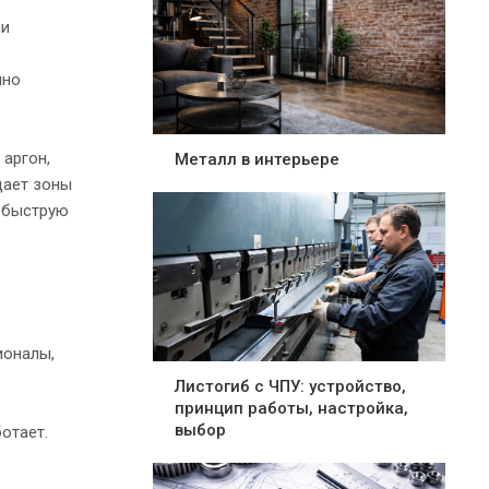
ли
нно
 аргон,
Металл в интерьере
дает зоны
и быструю
ионалы,
Листогиб с ЧПУ: устройство,
принцип работы, настройка,
выбор
отает.