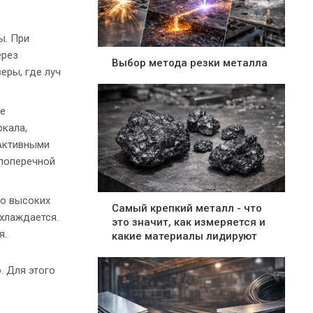
ы. При
ерез
Выбор метода резки металла
еры, где луч
ое
ркала,
 Активными
 поперечной
до высоких
Самый крепкий металл - что
охлаждается.
это значит, как измеряется и
я.
какие материалы лидируют
. Для этого