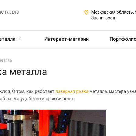
металла
Московская область, г
Звенигород
еталла
Интернет-магазин
Портфоли
металла
ка металла
тся. О том, как работает
лазерная резка
металла, мастера узн
об за его удобство и практичность.